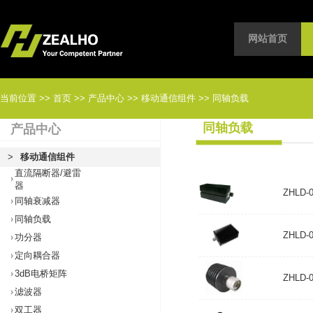
网站首页
当前位置
>>
首页
>>
产品中心
>>
移动通信组件
>>
同轴负载
同轴负载
产品中心
>
移动通信组件
直流隔断器/避雷
器
ZHLD-0
同轴衰减器
同轴负载
ZHLD-0
功分器
定向耦合器
3dB电桥矩阵
ZHLD-0
滤波器
双工器