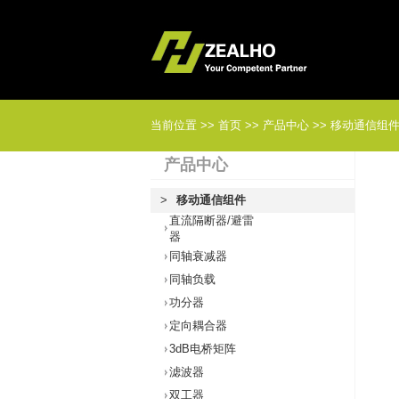
当前位置
>>
首页
>>
产品中心
>>
移动通信组
产品中心
>
移动通信组件
直流隔断器/避雷
器
同轴衰减器
同轴负载
功分器
定向耦合器
3dB电桥矩阵
滤波器
双工器